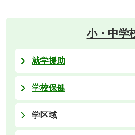
小・中学
就学援助
学校保健
学区域