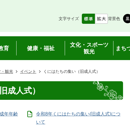
文字サイズ
背景色
文化・スポーツ
教育
健康・福祉
まち
観光
ツ・観光
イベント
くにはたちの集い（旧成人式）
旧成人式）
】成年年齢
令和8年くにはたちの集い(旧成人式)につ
いて