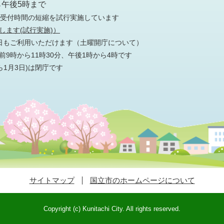
ら午後5時まで
の受付時間の短縮を試行実施しています
します(試行実施)）
日もご利用いただけます
（土曜開庁について）
9時から11時30分、午後1時から4時です
ら1月3日)は閉庁です
サイトマップ
国立市のホームページについて
Copyright (c) Kunitachi City. All rights reserved.