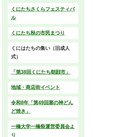
くにたちさくらフェスティバ
ル
くにたち秋の市民まつり
くにはたちの集い（旧成人
式）
「第38回くにたち朝顔市」
地域・商店街イベント
令和8年「第49回塞の神どん
ど焼き」
一橋大学一橋祭運営委員会よ
り