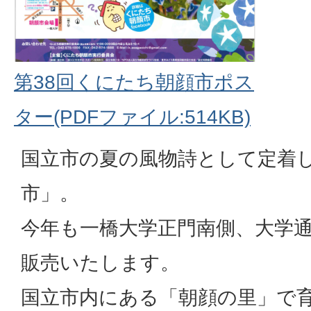
第38回くにたち朝顔市ポス
ター(PDFファイル:514KB)
国立市の夏の風物詩として定着
市」。
今年も一橋大学正門南側、大学
販売いたします。
国立市内にある「朝顔の里」で