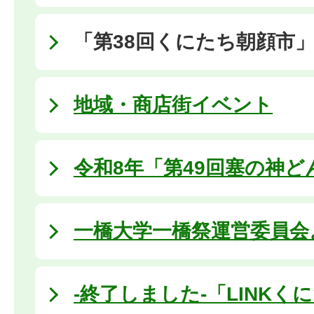
「第38回くにたち朝顔市
地域・商店街イベント
令和8年「第49回塞の神ど
一橋大学一橋祭運営委員会
-終了しました-「LINKくに