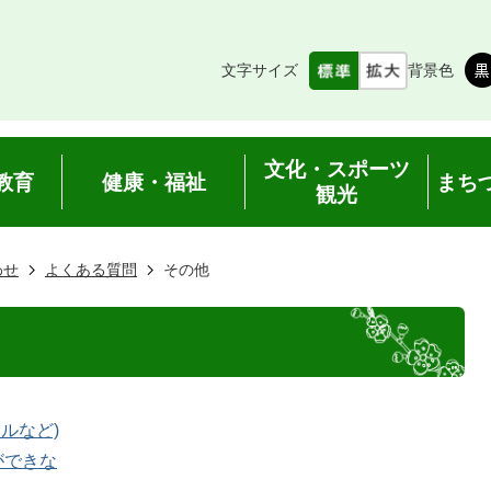
文字サイズ
背景色
文化・スポーツ
教育
健康・福祉
まち
観光
わせ
よくある質問
その他
ールなど)
ができな