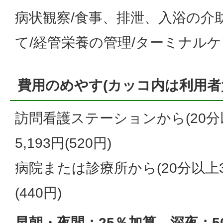
病状観察/食事、排泄、入浴の介助
て/経管栄養の管理/ターミナルケ
費用のめやす(カッコ内は利用者
訪問看護ステーションから(20分以
5,193円(520円)
病院または診療所から(20分以上30分
(440円)
早朝・夜間：25％加算、深夜：