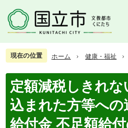
現在の位置
ホーム
健康・福祉
定額減税しきれな
込まれた方等への
給付金 不足額給