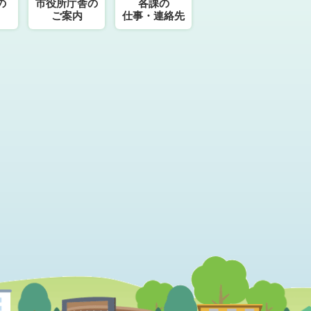
の
市役所庁舎の
各課の
ご案内
仕事・連絡先