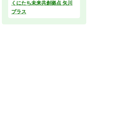
くにたち未来共創拠点 矢川
プラス