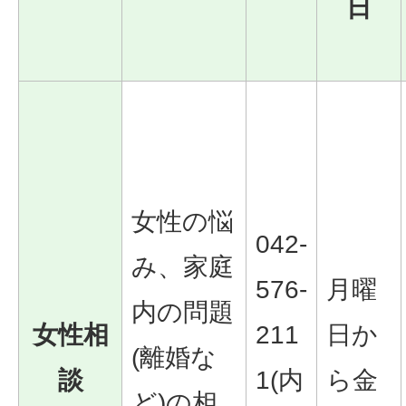
日
女性の悩
042-
み、家庭
576-
月曜
内の問題
女性相
211
日か
(離婚な
談
1(内
ら金
ど)の相