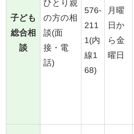
ひとり親
576-
月曜
子ども
の方の相
211
日か
総合相
談(面
1(内
ら金
談
接・電
線1
曜日
話)
68)