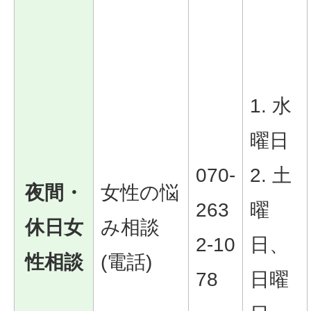
1. 水
曜日
070-
2. 土
夜間・
女性の悩
263
曜
休日女
み相談
2-10
日、
性相談
(電話)
78
日曜