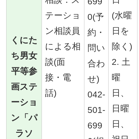
699
テーショ
(水曜
0(予
ン相談員
日を
約・
くにた
による相
除く)
問い
ち男女
談(面
2. 土
合わ
平等参
接・電
曜
せ)
画ステ
話)
日、
042-
ーショ
日曜
501-
ン「パ
日、
699
ラソ