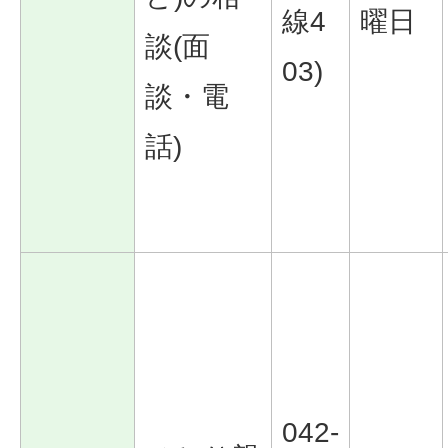
線4
曜日
談(面
03)
談・電
話)
042-