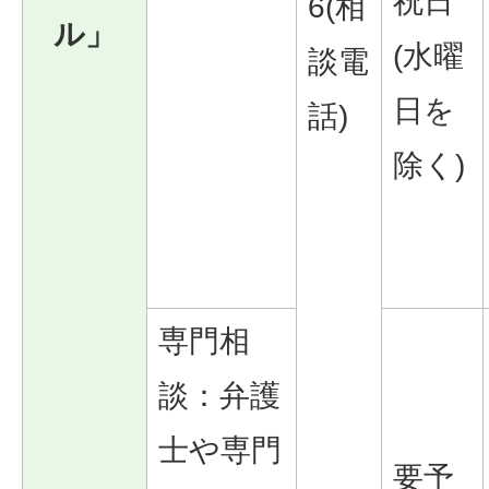
祝日
6(相
ル」
(水曜
談電
日を
話)
除く)
専門相
談：弁護
士や専門
要予