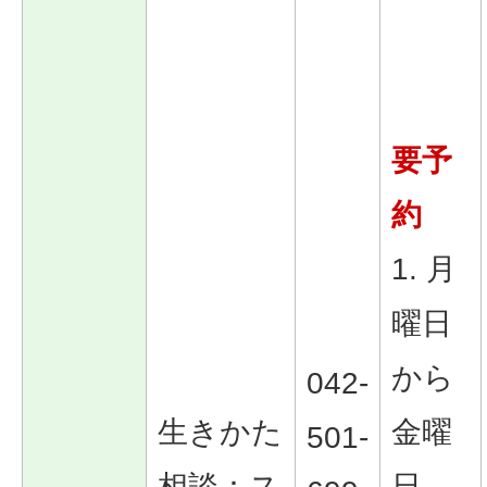
要予
約
1. 月
曜日
から
042-
生きかた
金曜
501-
相談：ス
日