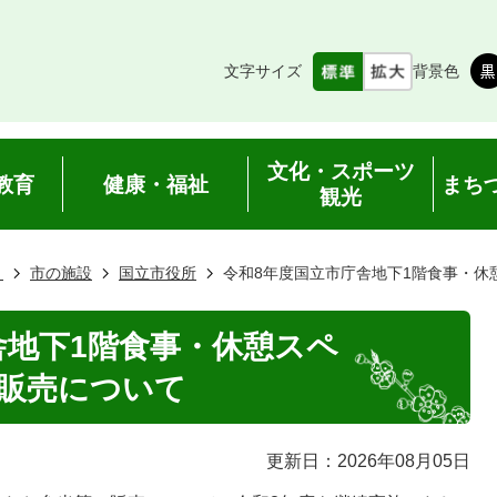
文字サイズ
背景色
文化・スポーツ
教育
健康・福祉
まち
観光
き
市の施設
国立市役所
令和8年度国立市庁舎地下1階食事・休
舎地下1階食事・休憩スペ
販売について
更新日：2026年08月05日