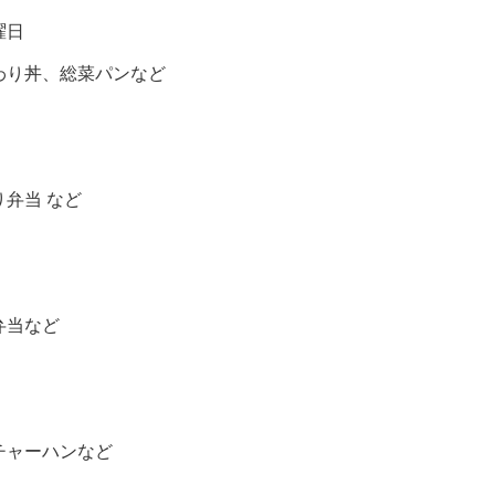
曜日
わり丼、総菜パンなど
弁当 など
弁当など
チャーハンなど