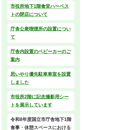
市役所地下1階食堂ハーベス
トの閉店について
庁舎公衆喫煙所の設置につい
て
庁舎内設置のベビーカーのご
案内
思いやり優先駐車車室を設置
しました
市役所2階に記念撮影用シー
トを展示しています
令和8年度国立市庁舎地下1階
食事・休憩スペースにおける