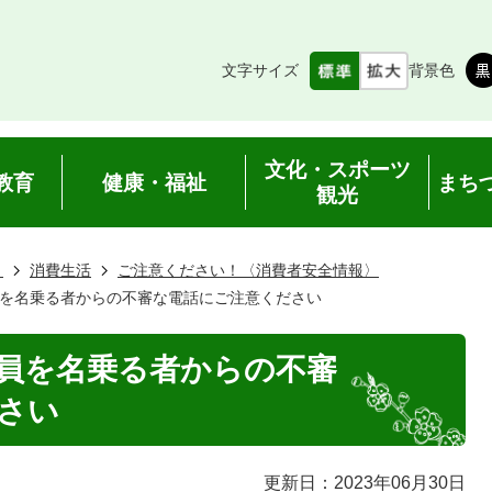
文字サイズ
背景色
文化・スポーツ
教育
健康・福祉
まち
観光
き
消費生活
ご注意ください！〈消費者安全情報〉
を名乗る者からの不審な電話にご注意ください
員を名乗る者からの不審
さい
更新日：2023年06月30日