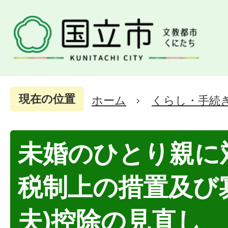
現在の位置
ホーム
くらし・手続
未婚のひとり親に
税制上の措置及び
夫)控除の見直し