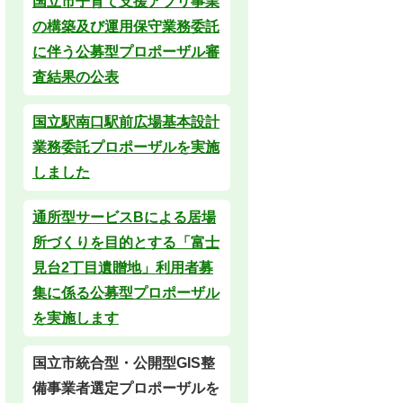
国立市子育て支援アプリ事業
の構築及び運用保守業務委託
に伴う公募型プロポーザル審
査結果の公表
国立駅南口駅前広場基本設計
業務委託プロポーザルを実施
しました
通所型サービスBによる居場
所づくりを目的とする「富士
見台2丁目遺贈地」利用者募
集に係る公募型プロポーザル
を実施します
国立市統合型・公開型GIS整
備事業者選定プロポーザルを