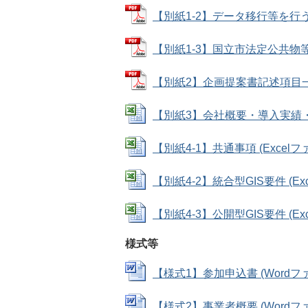
【別紙1-2】データ移行等を行う対象
【別紙1-3】国立市法定公共物等管
【別紙2】企画提案書記述項目一覧 (
【別紙3】会社概要・導入実績・業務
【別紙4-1】共通事項 (Excelファイ
【別紙4-2】統合型GIS要件 (Exce
【別紙4-3】公開型GIS要件 (Exce
様式等
【様式1】参加申込書 (Wordファイ
【様式2】事業者概要 (Wordファイ