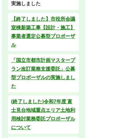
実施しました
【終了しました】市役所会議
室棟新築工事【設計・施工】
事業者選定公募型プロポーザ
ル
「国立市都市計画マスタープ
ラン改訂業務支援委託」公募
型プロポーザルの実施しまし
た
(終了しました)令和7年度 富
士見台地域重点エリア土地利
用検討業務委託プロポーザル
について