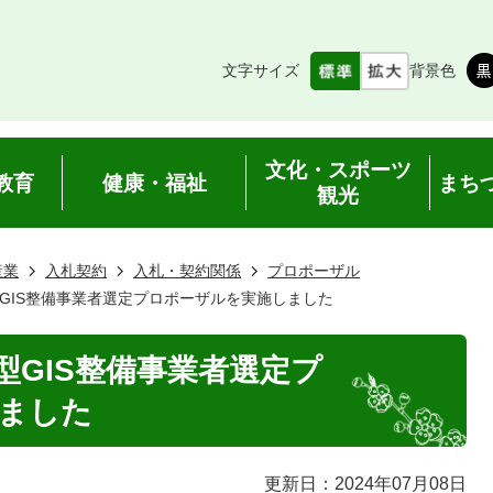
文字サイズ
背景色
文化・スポーツ
教育
健康・福祉
まち
観光
産業
入札契約
入札・契約関係
プロポーザル
GIS整備事業者選定プロポーザルを実施しました
型GIS整備事業者選定プ
ました
更新日：2024年07月08日