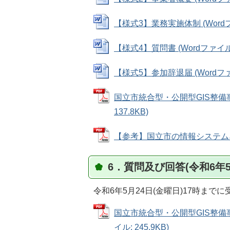
【様式3】業務実施体制 (Wordファ
【様式4】質問書 (Wordファイル: 
【様式5】参加辞退届 (Wordファイ
国立市統合型・公開型GIS整備事
137.8KB)
【参考】国立市の情報システムネット
6．質問及び回答(令和6年5
令和6年5月24日(金曜日)17時ま
国立市統合型・公開型GIS整備
イル: 245.9KB)