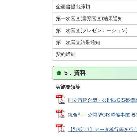
企画書提出締切
第一次審査(書類審査)結果通知
第二次審査(プレゼンテーション)
第二次審査結果通知
契約締結
5．資料
実施要領等
国立市統合型・公開型GIS整備事業実
統合型・公開型GIS整備事業 要求仕
【別紙1-1】データ移行等を行う対象