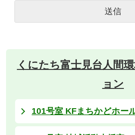
くにたち富士見台人間環
ョン
101号室 KFまちかどホー