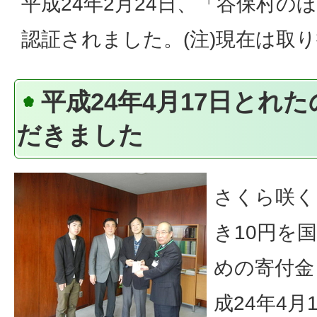
平成24年2月24日、「谷保村の
認証されました。(注)現在は取
平成24年4月17日とれ
だきました
さくら咲く
き10円を
めの寄付金
成24年4