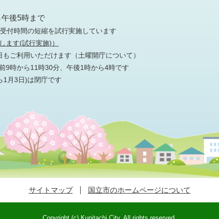
ら午後5時まで
の受付時間の短縮を試行実施しています
します(試行実施)）
日もご利用いただけます
（土曜開庁について）
9時から11時30分、午後1時から4時です
ら1月3日)は閉庁です
サイトマップ
国立市のホームページについて
Copyright (c) Kunitachi City. All rights reserved.