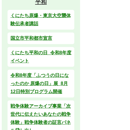
平和
くにたち原爆・東京大空襲体
験伝承者講話
国立市平和都市宣言
くにたち平和の日_令和8年度
イベント
令和8年度「ふつうの日にな
ったのか 原爆の日」展_8月
12日特別プログラム開催
戦争体験アーカイブ事業「次
世代に伝えたいあなたの戦争
体験」戦争体験者の証言パネ