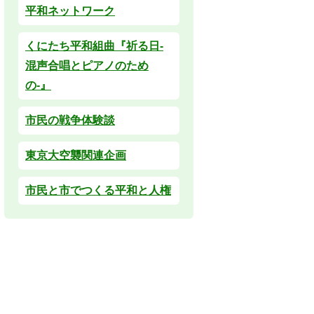
平和ネットワーク
くにたち平和組曲『祈る日-
混声合唱とピアノのため
の-』
市民の戦争体験談
東京大空襲関連企画
市民と市でつくる平和と人権