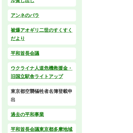
ル貸し出し
アンネのバラ
被爆アオギリ二世のすくすく
だより
平和首長会議
ウクライナ人道危機救援金・
旧国立駅舎ライトアップ
東京都空襲犠牲者名簿登載申
出
過去の平和事業
平和首長会議東京都多摩地域