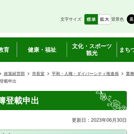
文字サイズ
背景色
文化・スポーツ
教育
健康・福祉
まち
観光
政策経営部
市長室
平和・人権・ダイバーシティ推進係
業
登載申出
簿登載申出
更新日：2023年06月30日