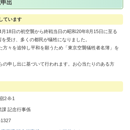
載申出
しています
月18日の初空襲から終戦当日の昭和20年8月15日に至る
害を受け、多くの都民が犠牲になりました。
た方々を追悼し平和を願うため「東京空襲犠牲者名簿」を
らの申し出に基づいて行われます。お心当たりのある方
。
2-8-1
課 記念行事係
1327