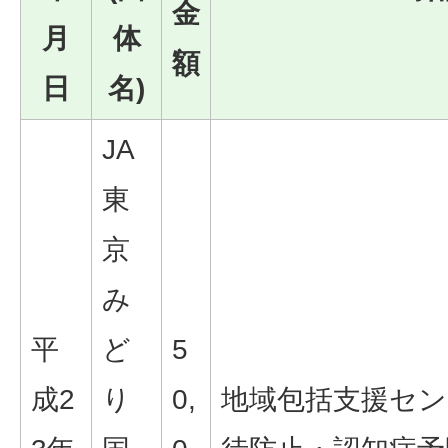
金
月
体
額
日
名)
JA
東
京
み
平
ど
5
成2
り
0,
地域包括支援セン