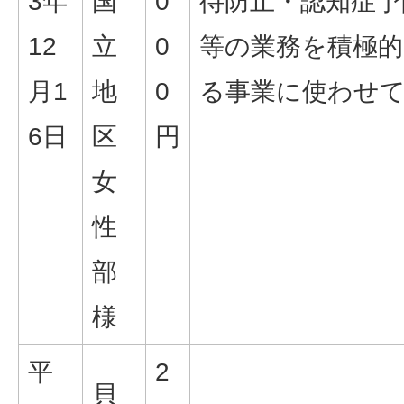
3年
国
0
待防止・認知症予
12
立
0
等の業務を積極
月1
地
0
る事業に使わせ
6日
区
円
女
性
部
様
平
2
貝