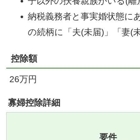
子以外の扶養親族がいる(離
納税義務者と事実婚状態にあ
の続柄に「夫(未届)」「妻(
控除額
26万円
寡婦控除詳細
要件