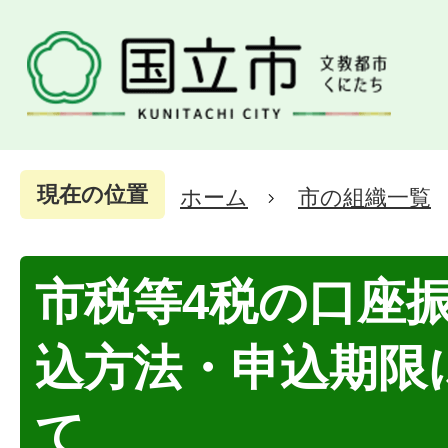
現在の位置
ホーム
市の組織一覧
市税等4税の口座
込方法・申込期限
て