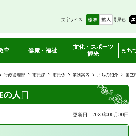
文字サイズ
背景色
文化・スポーツ
教育
健康・福祉
まち
観光
行政管理部
市民課
市民係
業務案内
まちの紹介
国立
在の人口
更新日：2023年06月30日