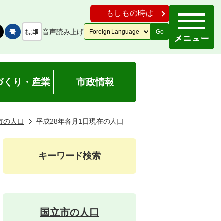
もしもの時は
音声読み上げ
Go
づくり・産業
市政情報
市の人口
平成28年各月1日現在の人口
キーワード検索
国立市の人口