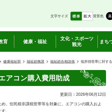
文字サイズ
背景色
文化・スポーツ
教育
健康・福祉
まち
観光
健康福祉部
福祉総務課
福祉総合相談係
低所得世帯に対す
エアコン購入費用助成
更新日：2026年06月12日
ため、住民税非課税世帯等を対象に、エアコンの購入およ
ます。