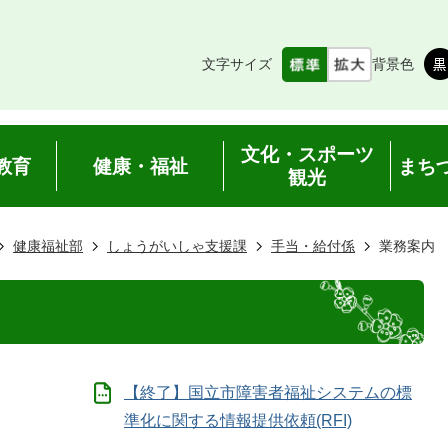
文字サイズ
背景色
文化・スポーツ
教育
健康・福祉
まち
観光
健康福祉部
しょうがいしゃ支援課
手当・給付係
業務案内
【終了】国立市障害者福祉システムの標
準化に関する情報提供依頼(RFI)