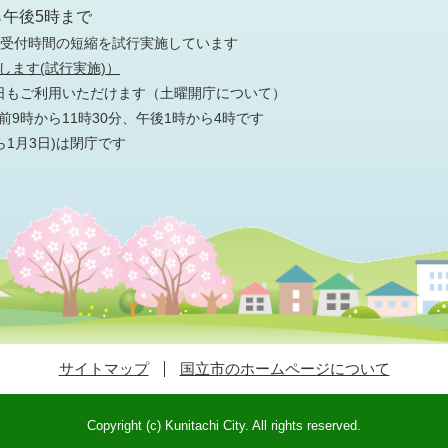
ら午後5時まで
の受付時間の短縮を試行実施しています
します(試行実施)）
日もご利用いただけます
（土曜開庁について）
9時から11時30分、午後1時から4時です
ら1月3日)は閉庁です
サイトマップ
国立市のホームページについて
Copyright (c) Kunitachi City. All rights reserved.