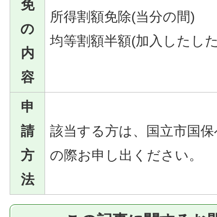
免
所得割額免除(当分の間)
の
均等割額半額(加入したした
内
容
申
請
該当する方は、国立市国保
方
の際お申し出ください。
法