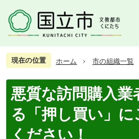
現在の位置
ホーム
市の組織一覧
悪質な訪問購入業
る「押し買い」に
ください！