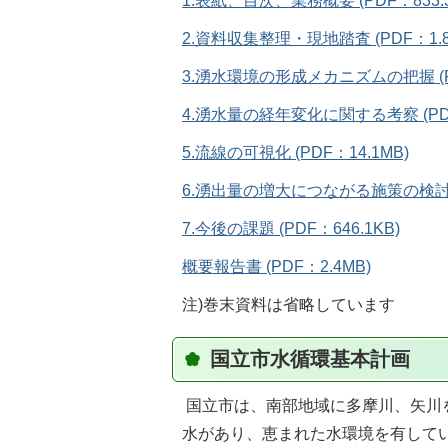
1.表紙、目次、業務概要 (PDF：833.3
2.資料収集整理・現地踏査 (PDF：1.8
3.湧水環境の形成メカニズムの把握 (PD
4.湧水量の経年変化に関する考察 (PDF
5.流線の可視化 (PDF：14.1MB)
6.湧出量の増大につながる施策の検討 (P
7.今後の課題 (PDF：646.1KB)
概要報告書 (PDF：2.4MB)
注)巻末資料は省略しています
国立市水循環基本計画
国立市は、南部地域に多摩川、矢川
水があり、恵まれた水環境を有して