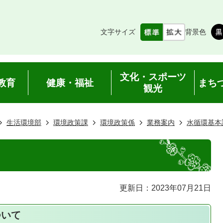
文字サイズ
背景色
文化・スポーツ
教育
健康・福祉
まち
観光
生活環境部
環境政策課
環境政策係
業務案内
水循環基本
更新日：2023年07月21日
ついて