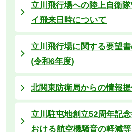
立川飛行場への陸上自衛隊V
イ飛来日時について
立川飛行場に関する要望書
(令和6年度)
北関東防衛局からの情報提
立川駐屯地創立52周年記念
おける航空機騒音の軽減等