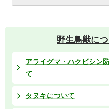
野生鳥獣につ
アライグマ・ハクビシン
て
タヌキについて