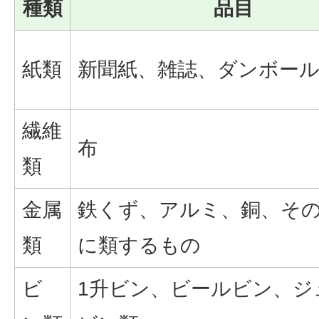
種類
品目
紙類
新聞紙、雑誌、ダンボー
繊維
布
類
金属
鉄くず、アルミ、銅、そ
類
に類するもの
ビ
1升ビン、ビールビン、ジ