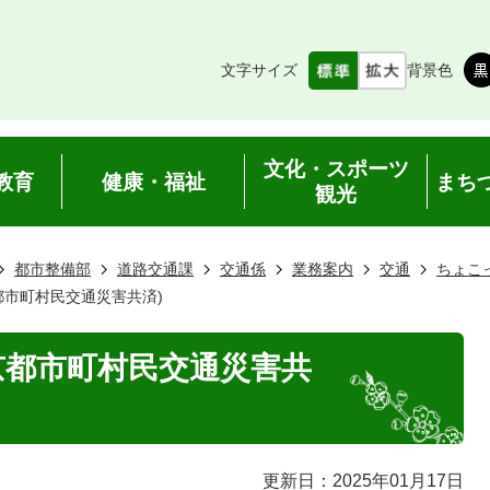
文字サイズ
背景色
文化・スポーツ
教育
健康・福祉
まち
観光
都市整備部
道路交通課
交通係
業務案内
交通
ちょこ
都市町村民交通災害共済)
京都市町村民交通災害共
更新日：2025年01月17日