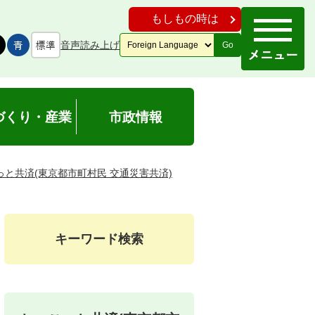
もしもの時は
音声読み上げ
Go
づくり・産業
市政情報
っと共済(東京都市町村民 交通災害共済)
キーワード検索