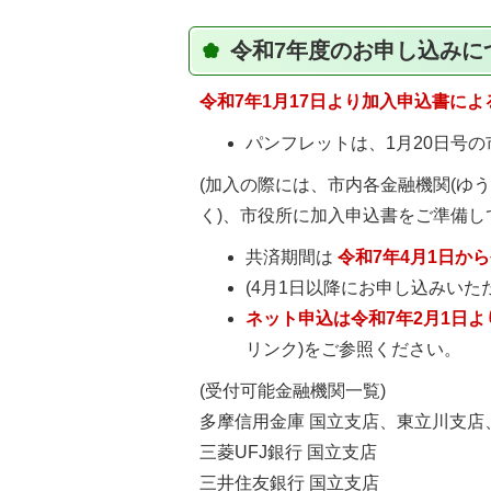
令和7年度のお申し込みに
令和7年1月17日より加入申込書によ
パンフレットは、1月20日号
(加入の際には、市内各金融機関(ゆ
く)、市役所に加入申込書をご準備し
共済期間は
令和7
年4月1日から
(4月1日以降にお申し込みいた
ネット申込は令和7年2月1日
リンク)をご参照ください。
(受付可能金融機関一覧)
多摩信用金庫 国立支店、東立川支店
三菱UFJ銀行 国立支店
三井住友銀行 国立支店