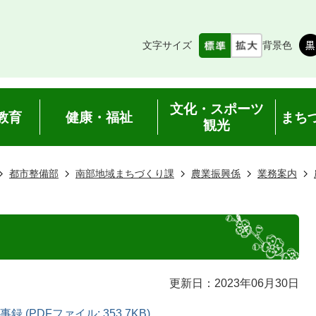
文字サイズ
背景色
文化・スポーツ
教育
健康・福祉
まち
観光
都市整備部
南部地域まちづくり課
農業振興係
業務案内
更新日：2023年06月30日
(PDFファイル: 353.7KB)