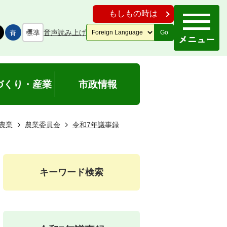
もしもの時は
音声読み上げ
Go
づくり・産業
市政情報
農業
農業委員会
令和7年議事録
キーワード検索