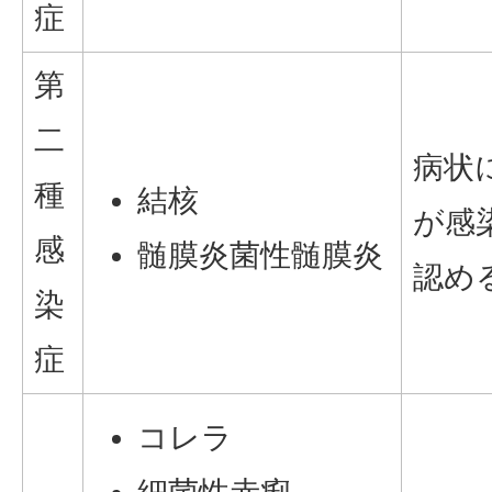
症
第
二
病状
種
結核
が感
感
髄膜炎菌性髄膜炎
認め
染
症
コレラ