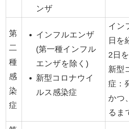
ンザ
イン
第
インフルエンザ
日を
二
(第一種インフル
2日
種
エンザを除く)
新型
感
新型コロナウイ
症：
染
ルス感染症
かつ
症
るま