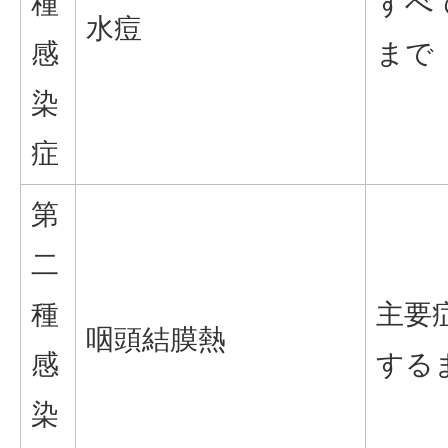
種
すべ
水痘
感
まで
染
症
第
二
種
主要
咽頭結膜熱
感
する
染