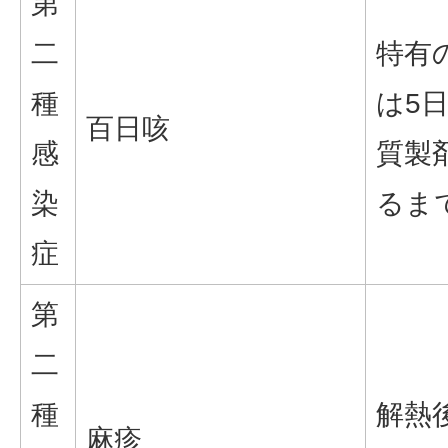
第
二
特有
種
は5
百日咳
感
質製
染
るま
症
第
二
種
解熱
麻疹