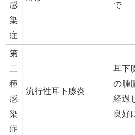
感
で
染
症
第
二
耳下
種
の腫
流行性耳下腺炎
感
経過
染
良好
症