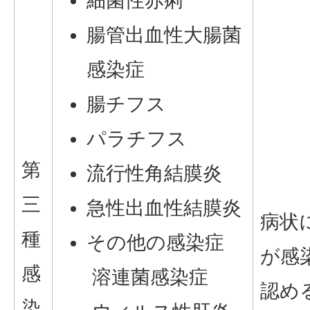
細菌性赤痢
腸管出血性大腸菌
感染症
腸チフス
パラチフス
第
流行性角結膜炎
三
急性出血性結膜炎
病状
種
その他の感染症
が感
感
溶連菌感染症
認め
染