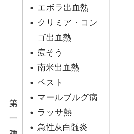
エボラ出血熱
クリミア・コン
ゴ出血熱
痘そう
南米出血熱
ペスト
マールブルグ病
第
ラッサ熱
一
急性灰白髄炎
種