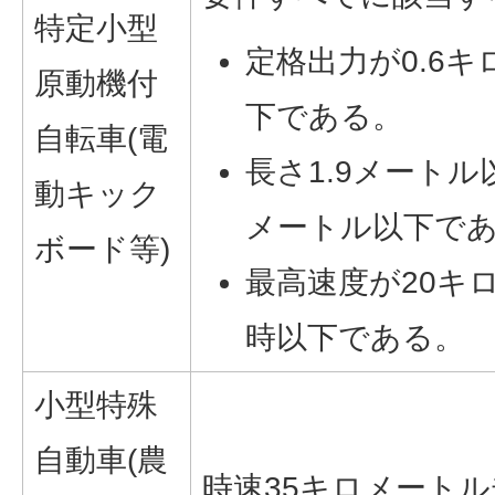
特定小型
定格出力が0.6
原動機付
下である。
自転車(電
長さ1.9メートル
動キック
メートル以下で
ボード等)
最高速度が20キ
時以下である。
小型特殊
自動車(農
時速35キロメートル