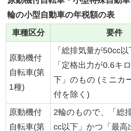
原動機付自転車・小型特殊自動車
輪の小型自動車の年税額の表
車種区分
要件
「総排気量が50cc
原動機付
「定格出力が0.6キ
自転車(第
下」のもの (ミニカ
1種)
付を除く)
原動機付
2輪のもので、「総排
自転車(第
cc以下」かつ「最高出