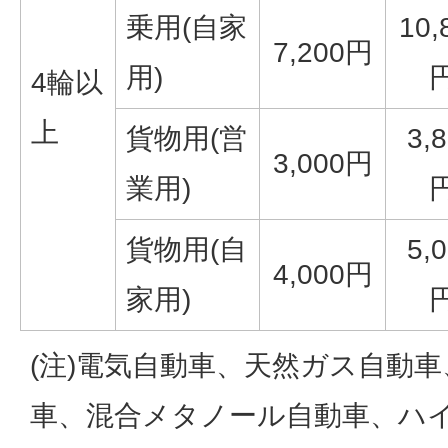
乗用(自家
10,
7,200円
用)
4輪以
上
貨物用(営
3,
3,000円
業用)
貨物用(自
5,
4,000円
家用)
(注)電気自動車、天然ガス自動
車、混合メタノール自動車、ハ