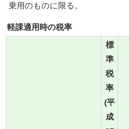
乗用のものに限る。
軽課適用時の税率
標
準
税
率
(平
成