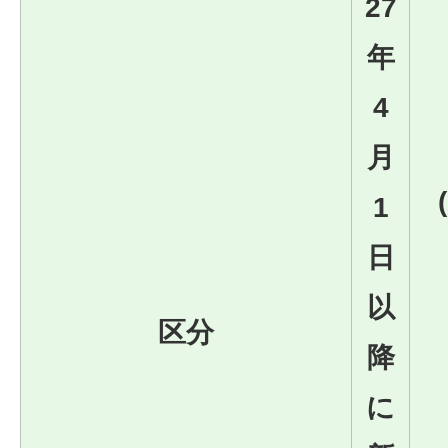
27
年
4
月
1
日
以
区分
降
に