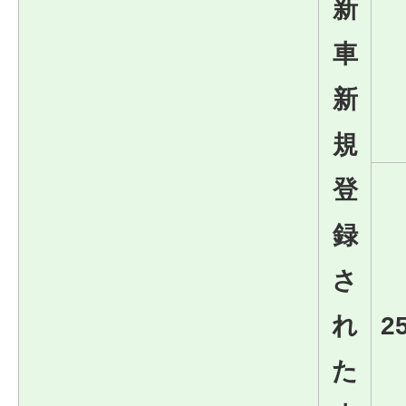
新
車
新
規
登
録
さ
れ
2
た