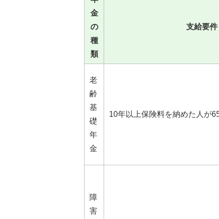
金
の
支給要件
種
類
老
齢
基
10年以上保険料を納めた人が6
礎
年
金
障
害