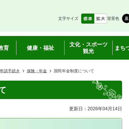
文字サイズ
背景色
文化・スポーツ
教育
健康・福祉
まち
観光
申請手続き
保険・年金
国民年金制度について
て
更新日：2026年04月14日