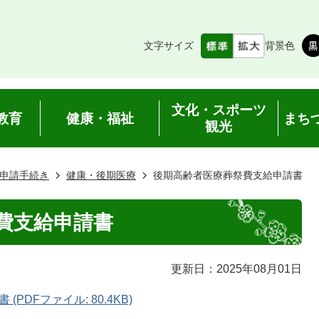
文字サイズ
背景色
文化・スポーツ
教育
健康・福祉
まち
観光
申請手続き
健康・後期医療
後期高齢者医療葬祭費支給申請書
費支給申請書
更新日：2025年08月01日
DFファイル: 80.4KB)