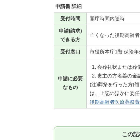
申請書 詳細
受付時間
開庁時間内随時
申請(請求)
亡くなった後期高齢者
できる方
受付窓口
市役所本庁1階 保険
会葬礼状または葬
喪主の方名義の金
申請に必要
(注)葬祭を行った方
なもの
は、上記のほかに委任
後期高齢者医療葬祭費支給
この記