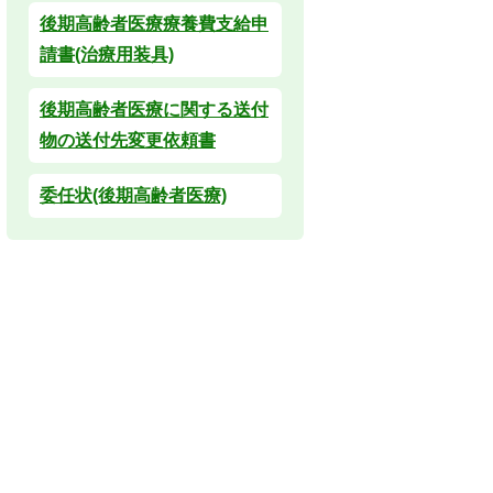
後期高齢者医療療養費支給申
請書(治療用装具)
後期高齢者医療に関する送付
物の送付先変更依頼書
委任状(後期高齢者医療)