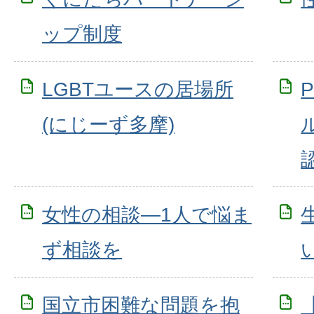
ップ制度
LGBTユースの居場所
(にじーず多摩)
女性の相談―1人で悩ま
ず相談を
国立市困難な問題を抱