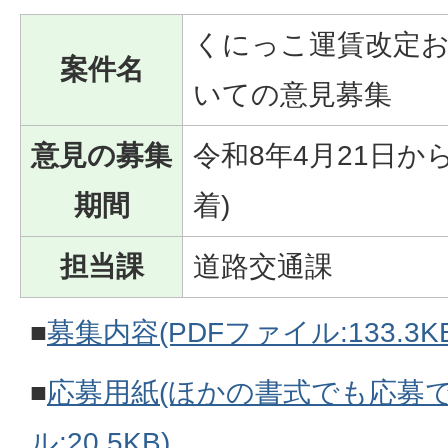
くにっこ運賃改定
案件名
いての意見募集
意見の募集
令和8年4月21日から
期間
着)
担当課
道路交通課
■
募集内容(PDFファイル:133.3KB
■
応募用紙(ほかの書式でも応募でき
ル:20.5KB)