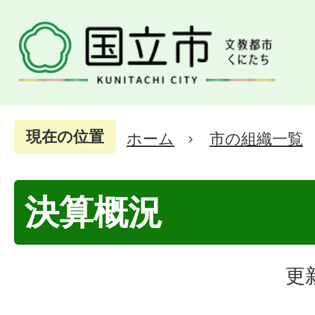
現在の位置
ホーム
市の組織一覧
決算概況
更