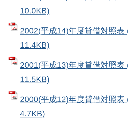
10.0KB)
2002(平成14)年度貸借対照表 
11.4KB)
2001(平成13)年度貸借対照表 
11.5KB)
2000(平成12)年度貸借対照表 
4.7KB)