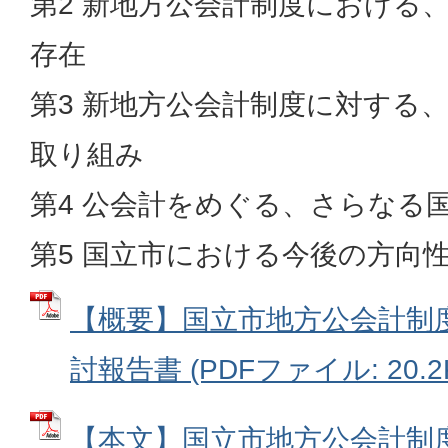
第2 新地方公会計制度における
存在
第3 新地方公会計制度に対する
取り組み
第4 公会計をめぐる、さらなる
第5 国立市における今後の方向
【概要】国立市地方公会計制
討報告書 (PDFファイル: 20.2
【本文】国立市地方公会計制