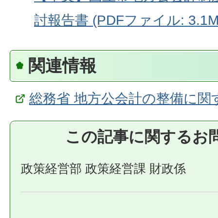
討報告書 (PDFファイル: 3.1M
関連情報
総務省 地方公会計の整備に関す
この記事に関するお
政策経営部 政策経営課 財政係