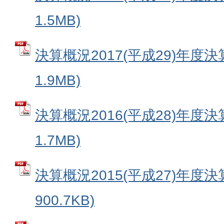
1.5MB)
決算概況2017(平成29)年度決
1.9MB)
決算概況2016(平成28)年度決
1.7MB)
決算概況2015(平成27)年度決
900.7KB)