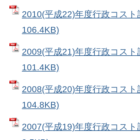
2010(平成22)年度行政コスト
106.4KB)
2009(平成21)年度行政コスト
101.4KB)
2008(平成20)年度行政コスト
104.8KB)
2007(平成19)年度行政コスト