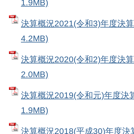
1.9MB)
決算概況2021(令和3)年度決算
4.2MB)
決算概況2020(令和2)年度決算
2.0MB)
決算概況2019(令和元)年度決算
1.9MB)
決算概況2018(平成30)年度決