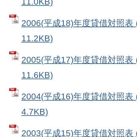
11.0KB)
2006(平成18)年度貸借対照表 
11.2KB)
2005(平成17)年度貸借対照表 
11.6KB)
2004(平成16)年度貸借対照表 
4.7KB)
2003(平成15)年度貸借対照表 