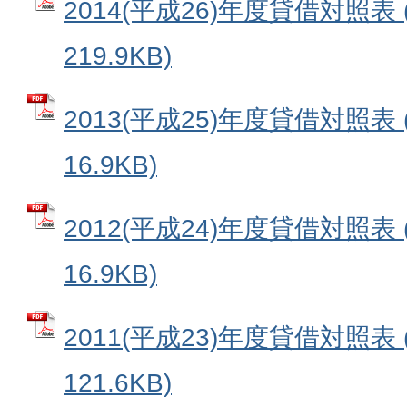
2014(平成26)年度貸借対照表 
219.9KB)
2013(平成25)年度貸借対照表 
16.9KB)
2012(平成24)年度貸借対照表 
16.9KB)
2011(平成23)年度貸借対照表 
121.6KB)