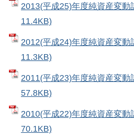
2013(平成25)年度純資産変動
11.4KB)
2012(平成24)年度純資産変動
11.3KB)
2011(平成23)年度純資産変動
57.8KB)
2010(平成22)年度純資産変動
70.1KB)