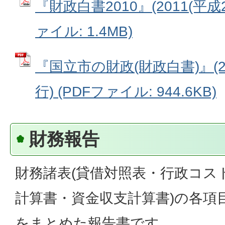
『財政白書2010』(2011(平成2
ァイル: 1.4MB)
『国立市の財政(財政白書)』(20
行) (PDFファイル: 944.6KB)
財務報告
財務諸表(貸借対照表・行政コス
計算書・資金収支計算書)の各項
をまとめた報告書です。