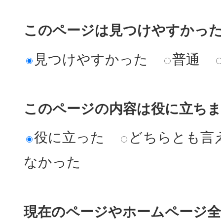
このページは見つけやすかっ
見つけやすかった
普通
このページの内容は役に立ち
役に立った
どちらとも言
なかった
現在のページやホームページ全