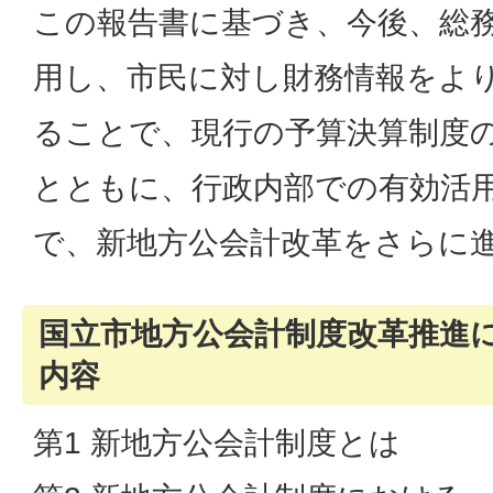
この報告書に基づき、今後、総
用し、市民に対し財務情報をよ
ることで、現行の予算決算制度
とともに、行政内部での有効活
で、新地方公会計改革をさらに
国立市地方公会計制度改革推進
内容
第1 新地方公会計制度とは