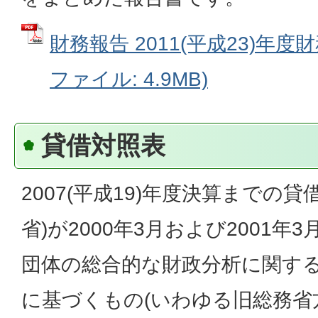
財務報告 2011(平成23)年度
ファイル: 4.9MB)
貸借対照表
2007(平成19)年度決算までの
省)が2000年3月および2001
団体の総合的な財政分析に関す
に基づくもの(いわゆる旧総務省