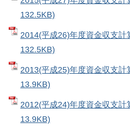
2015(平成27)年度資金収支計
132.5KB)
2014(平成26)年度資金収支計
132.5KB)
2013(平成25)年度資金収支計
13.9KB)
2012(平成24)年度資金収支計
13.9KB)