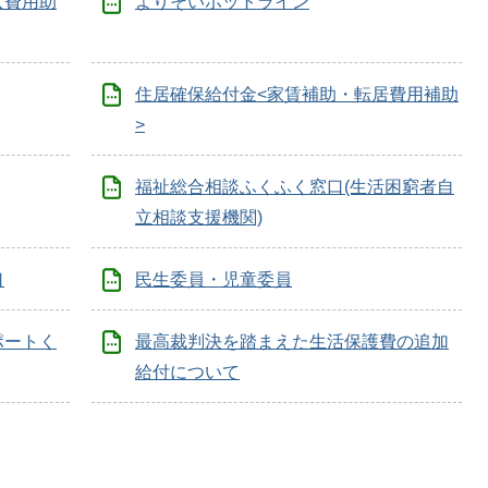
入費用助
よりそいホットライン
住居確保給付金<家賃補助・転居費用補助
>
福祉総合相談ふくふく窓口(生活困窮者自
立相談支援機関)
口
民生委員・児童委員
ポートく
最高裁判決を踏まえた生活保護費の追加
給付について