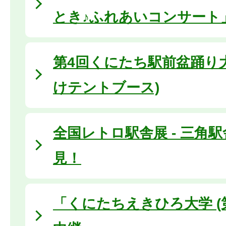
とき♪ふれあいコンサート
第4回くにたち駅前盆踊り大
けテントブース)
全国レトロ駅舎展 - 三角
見！
「くにたちえきひろ大学 (