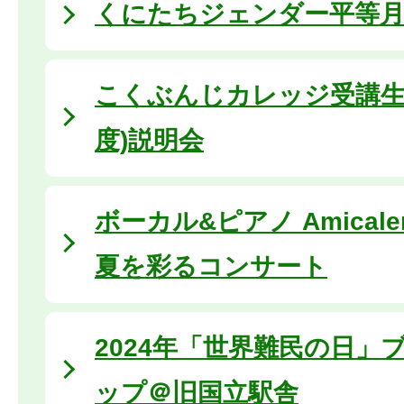
くにたちジェンダー平等月間 
こくぶんじカレッジ受講生
度)説明会
ボーカル&ピアノ Amical
夏を彩るコンサート
2024年「世界難民の日」
ップ＠旧国立駅舎