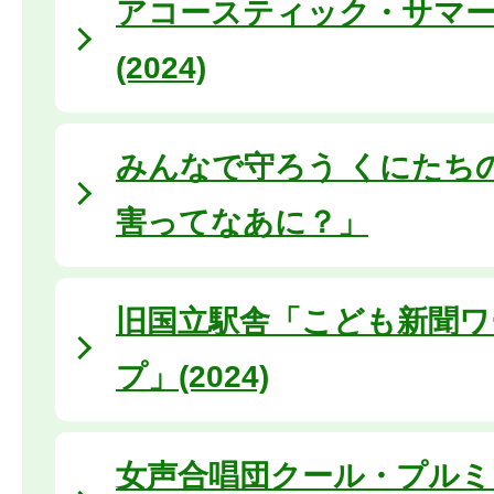
アコースティック・サマ
(2024)
みんなで守ろう くにたち
害ってなあに？」
旧国立駅舎「こども新聞ワ
プ」(2024)
女声合唱団クール・プルミ