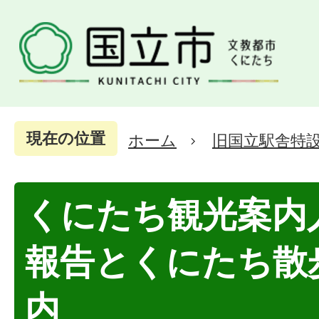
現在の位置
ホーム
旧国立駅舎特
くにたち観光案内
報告とくにたち散
内