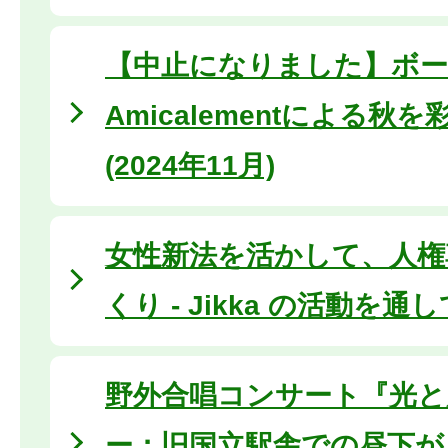
【中止になりました】ボー
Amicalementによる秋
(2024年11月)
女性新法を活かして、人権
くり - Jikka の活動を通
野外合唱コンサート『光と
ー：旧国立駅舎での昼下が