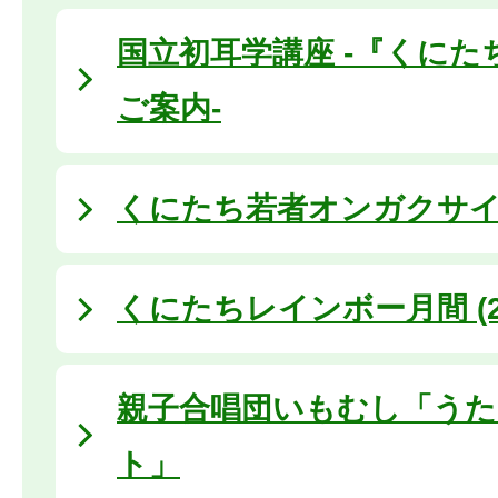
国立初耳学講座 -『くにた
ご案内-
くにたち若者オンガクサ
くにたちレインボー月間 (20
親子合唱団いもむし「う
ト」