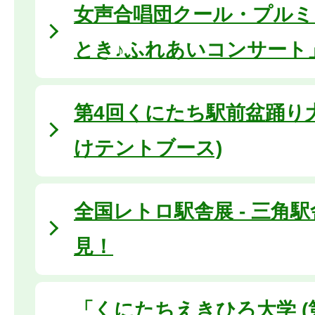
女声合唱団クール・プルミ
とき♪ふれあいコンサート
第4回くにたち駅前盆踊り大
けテントブース)
全国レトロ駅舎展 - 三角
見！
「くにたちえきひろ大学 (