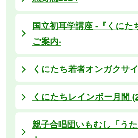
国立初耳学講座 -『くにた
ご案内-
くにたち若者オンガクサ
くにたちレインボー月間 (20
親子合唱団いもむし「う