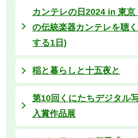
カンテレの日2024 in 東
の伝統楽器カンテレを聴く
する1日)
稲と暮らしと十五夜と
第10回くにたちデジタル
入賞作品展