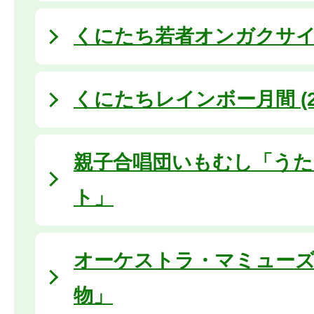
くにたち若者オンガクサ
くにたちレインボー月間 (20
親子合唱団いもむし「う
ト」
オーケストラ・マミュー
物」