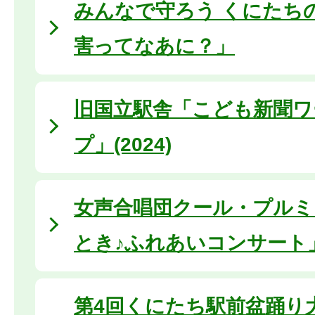
みんなで守ろう くにたち
害ってなあに？」
旧国立駅舎「こども新聞ワ
プ」(2024)
女声合唱団クール・プルミ
とき♪ふれあいコンサート
第4回くにたち駅前盆踊り大