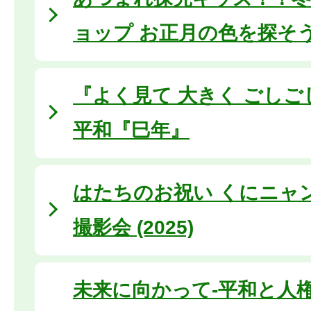
ョップ お正月の色を探そ
『よく見て 大きく ごし
平和『巳年』
はたちのお祝い くにニャ
撮影会 (2025)
未来に向かって-平和と人