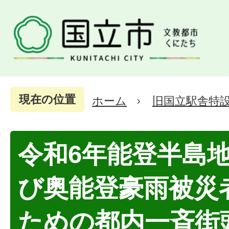
現在の位置
ホーム
旧国立駅舎特
令和6年能登半島
び奥能登豪雨被災
ための都内一斉街