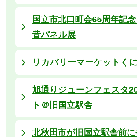
国立市北口町会65周年記
昔パネル展
リカバリーマーケットくにたち
旭通りジューンフェスタ20
ト＠旧国立駅舎
北秋田市が旧国立駅舎前に