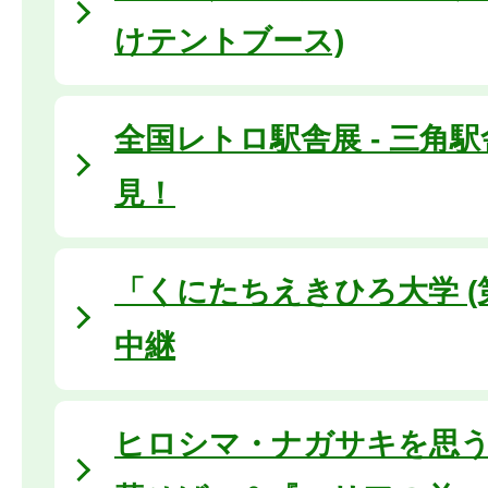
けテントブース)
全国レトロ駅舎展 - 三角
見！
「くにたちえきひろ大学 (
中継
ヒロシマ・ナガサキを思