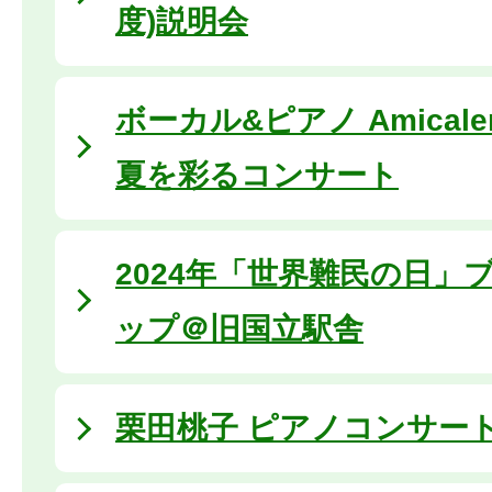
度)説明会
ボーカル&ピアノ Amical
夏を彩るコンサート
2024年「世界難民の日」
ップ＠旧国立駅舎
栗田桃子 ピアノコンサート (2