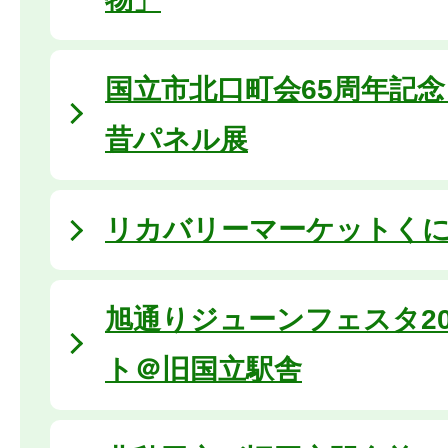
国立市北口町会65周年記
昔パネル展
リカバリーマーケットくにたち
旭通りジューンフェスタ20
ト＠旧国立駅舎