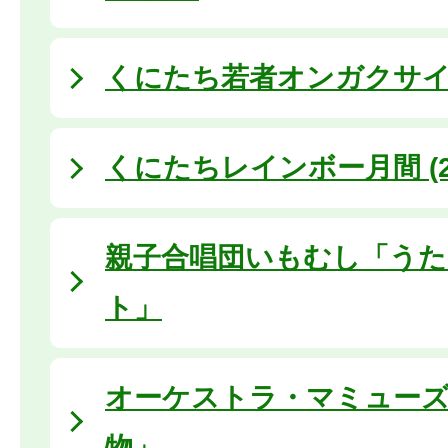
くにたち若者オンガクサ
くにたちレインボー月間 (20
親子合唱団いもむし「う
ト」
オーケストラ・マミュー
物」