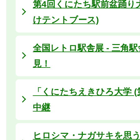
第4回くにたち駅前盆踊り大
けテントブース)
全国レトロ駅舎展 - 三角
見！
「くにたちえきひろ大学 (
中継
ヒロシマ・ナガサキを思