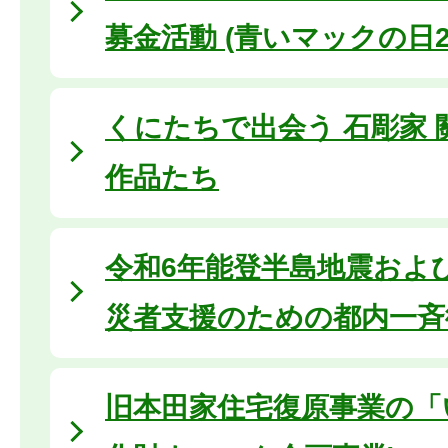
募金活動 (青いマックの日20
くにたちで出会う 石彫家
作品たち
令和6年能登半島地震およ
災者支援のための都内一斉
旧本田家住宅復原事業の「い