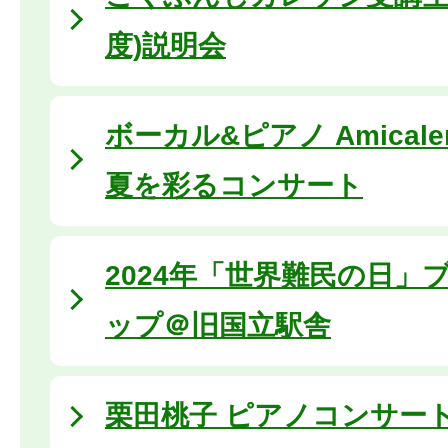
度)説明会
ボーカル&ピアノ Amical
夏を彩るコンサート
2024年「世界難民の日」
ップ＠旧国立駅舎
栗田桃子 ピアノコンサート (2