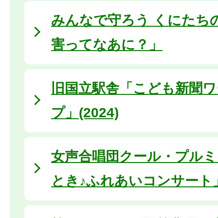
みんなで守ろう くにたち
害ってなあに？」
旧国立駅舎「こども新聞ワ
プ」(2024)
女声合唱団クール・プルミ
とき♪ふれあいコンサート