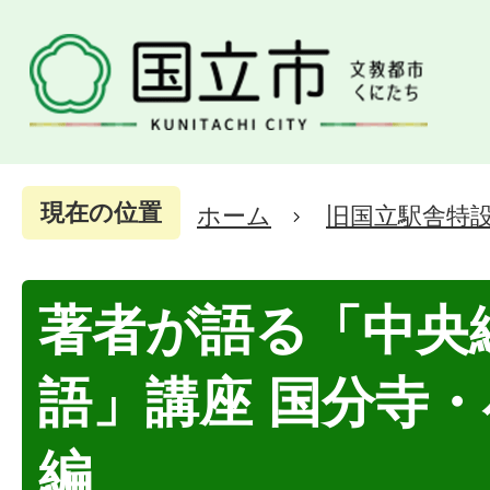
現在の位置
ホーム
旧国立駅舎特
著者が語る「中央
語」講座 国分寺
編