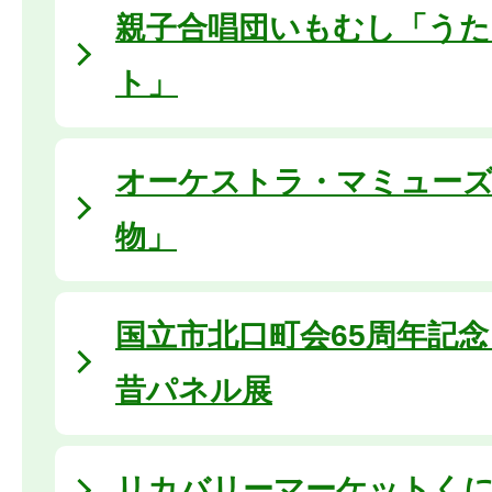
親子合唱団いもむし「う
ト」
オーケストラ・マミュー
物」
国立市北口町会65周年記
昔パネル展
リカバリーマーケットくにたち