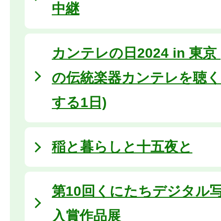
中継
カンテレの日2024 in 東
の伝統楽器カンテレを聴く
する1日)
稲と暮らしと十五夜と
第10回くにたちデジタル
入賞作品展