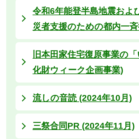
令和6年能登半島地震およ
災者支援のための都内一斉
旧本田家住宅復原事業の「い
化財ウィーク企画事業)
流しの音読 (2024年10月)
三祭合同PR (2024年11月)