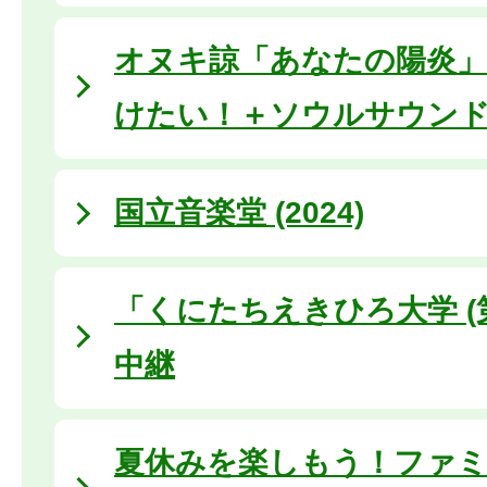
オヌキ諒「あなたの陽炎」
けたい！＋ソウルサウン
国立音楽堂 (2024)
「くにたちえきひろ大学 (
中継
夏休みを楽しもう！ファ