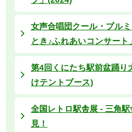
女声合唱団クール・プルミ
とき♪ふれあいコンサート
第4回くにたち駅前盆踊り大
けテントブース)
全国レトロ駅舎展 - 三角
見！