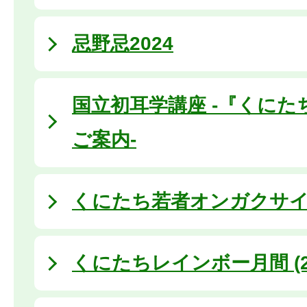
忌野忌2024
国立初耳学講座 -『くにた
ご案内-
くにたち若者オンガクサ
くにたちレインボー月間 (20