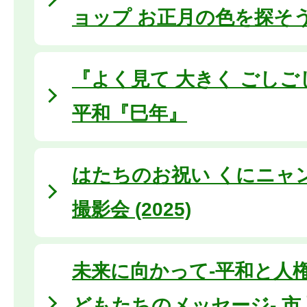
ョップ お正月の色を探そ
『よく見て 大きく ごし
平和『巳年』
はたちのお祝い くにニャ
撮影会 (2025)
未来に向かって-平和と人
どもたちのメッセージ- 市