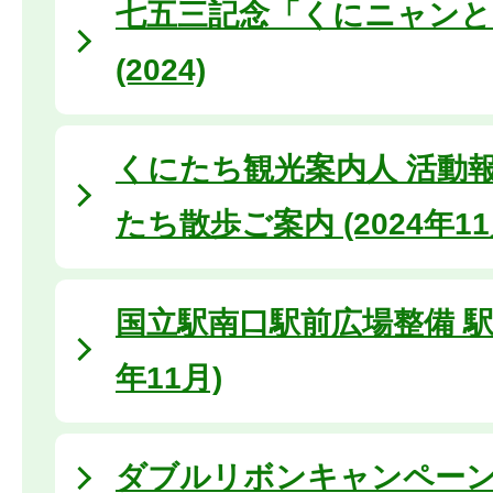
七五三記念「くにニャンと
(2024)
くにたち観光案内人 活動
たち散歩ご案内 (2024年11
国立駅南口駅前広場整備 駅前
年11月)
ダブルリボンキャンペーン2