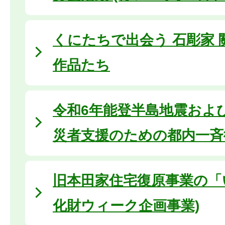
くにたちで出会う 石彫家
作品たち
令和6年能登半島地震およ
災者支援のための都内一斉
旧本田家住宅復原事業の「い
化財ウィーク企画事業)