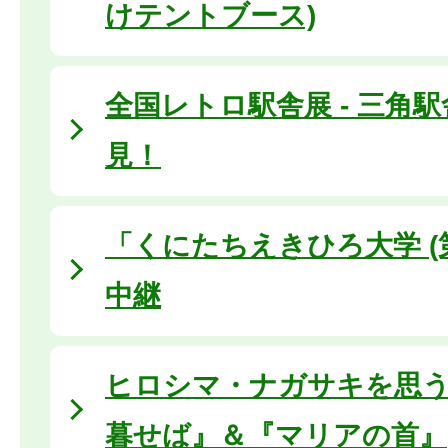
けテントブース)
全国レトロ駅舎展 - 三角
見！
「くにたちえきひろ大学 (
中継
ヒロシマ・ナガサキを思
暮せば』＆『マリアの首』