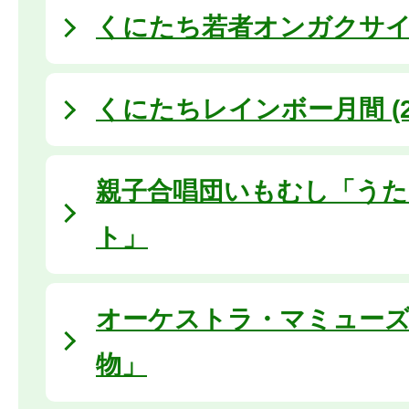
くにたち若者オンガクサ
くにたちレインボー月間 (20
親子合唱団いもむし「う
ト」
オーケストラ・マミュー
物」