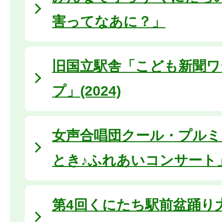
害ってなあに？」
旧国立駅舎「こども新聞ワ
プ」(2024)
女声合唱団クール・プルミ
とき♪ふれあいコンサート
第4回くにたち駅前盆踊り大