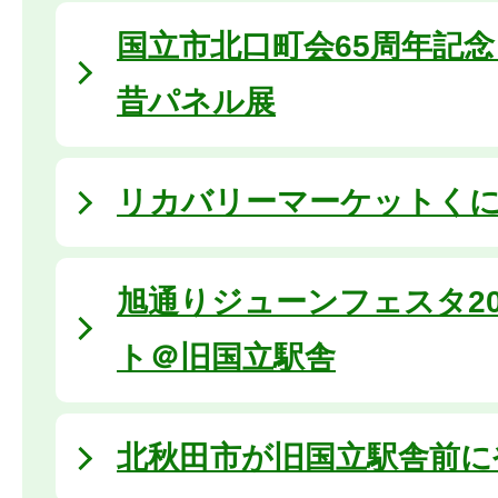
国立市北口町会65周年記
昔パネル展
リカバリーマーケットくにたち
旭通りジューンフェスタ20
ト＠旧国立駅舎
北秋田市が旧国立駅舎前に