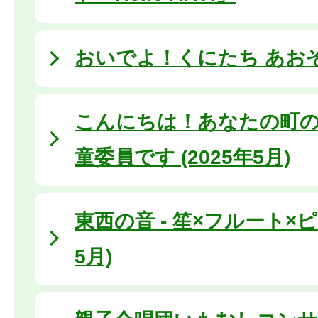
おいでよ！くにたち あお
こんにちは！あなたの町の
童委員です (2025年5月)
東西の音 - 笙×フルート×ピア
5月)