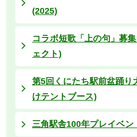
(2025)
コラボ短歌「上の句」募集 
ェクト)
第5回くにたち駅前盆踊り大
けテントブース)
三角駅舎100年プレイベン