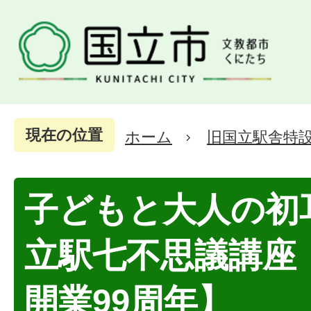
現在の位置
ホーム
旧国立駅舎特
子どもと大人の初
立駅七不思議講座
開業99周年】