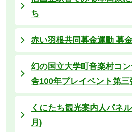
ち
赤い羽根共同募金運動 募金活
幻の国立大学町音楽村コンサ
舎100年プレイベント第三
くにたち観光案内人パネル展 
月)