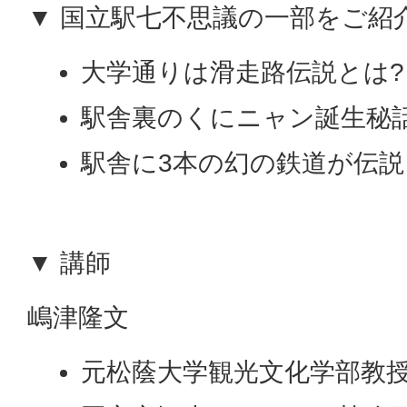
▼ 国立駅七不思議の一部をご紹
大学通りは滑走路伝説とは
駅舎裏のくにニャン誕生秘
駅舎に3本の幻の鉄道が伝説
▼ 講師
嶋津隆文
元松蔭大学観光文化学部教