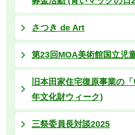
募金活動 (青いマックの日20
さつき de Art
第23回MOA美術館国立児
旧本田家住宅復原事業の「いま」
年文化財ウィーク)
三祭委員長対談2025