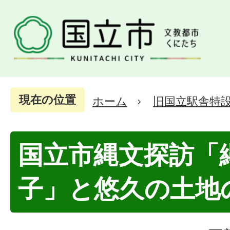
現在の位置
ホーム
旧国立駅舎特
国立市縄文探訪「
子」と悠久の土地