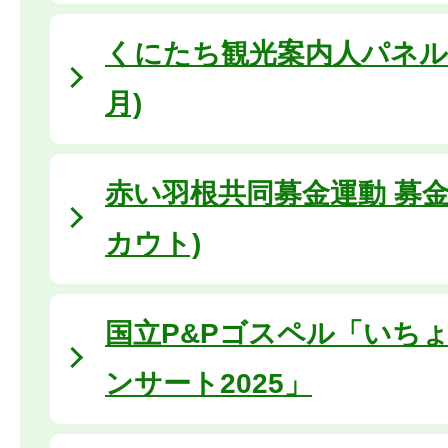
くにたち観光案内人パネル展 
月)
赤い羽根共同募金運動 募金
カウト)
国立P&Pゴスペル「いち
ンサート2025」