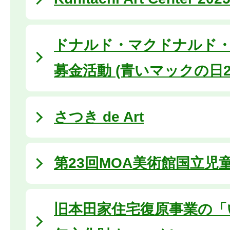
ドナルド・マクドナルド
募金活動 (青いマックの日20
さつき de Art
第23回MOA美術館国立児
旧本田家住宅復原事業の「いま」