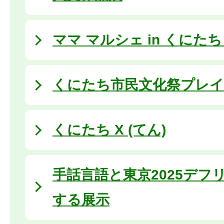
ママ マルシェ in くにたち (
くにたち市民文化祭プレイベン
くにたち X (てん)
手話言語と東京2025デフ
する展示