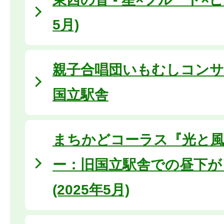
5月)
親子合唱団いもむしコンサート
国立駅舎
まちかどコーラス『光と
ー：旧国立駅舎での昼下が
(2025年5月)