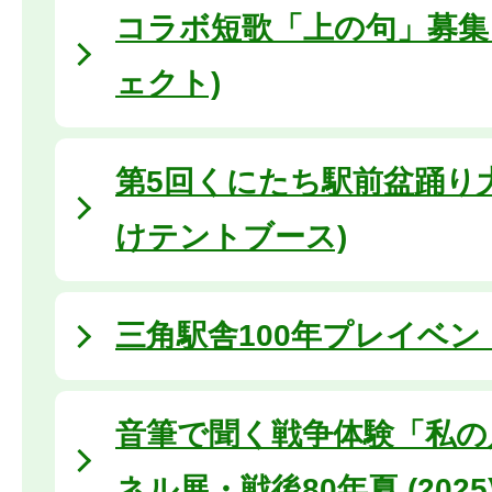
コラボ短歌「上の句」募集 
ェクト)
第5回くにたち駅前盆踊り大
けテントブース)
三角駅舎100年プレイベン
音筆で聞く戦争体験「私の
ネル展・戦後80年夏 (2025