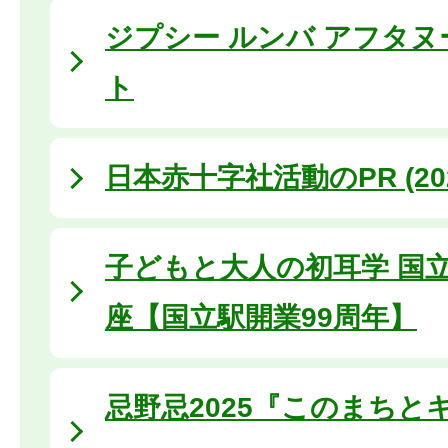
ジプシー ルンバ アフタヌ
ト
日本赤十字社活動のPR (20
子どもと大人の初耳学 国
座【国立駅開業99周年】
忌野忌2025『このまちと