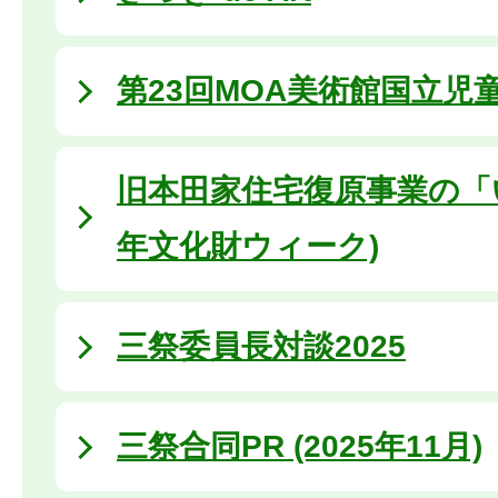
第23回MOA美術館国立児
旧本田家住宅復原事業の「いま」
年文化財ウィーク)
三祭委員長対談2025
三祭合同PR (2025年11月)