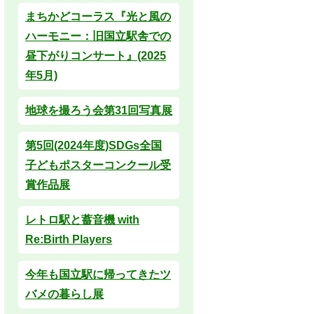
まちかどコーラス『光と風の
ハーモニー：旧国立駅舎での
昼下がりコンサート』(2025
年5月)
地球を撮ろう会第31回写真展
第5回(2024年度)SDGs全国
子どもポスターコンクール受
賞作品展
レトロ駅と蓄音機 with
Re:Birth Players
今年も国立駅に帰ってきたツ
バメの暮らし展