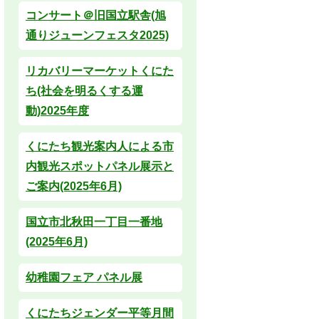
コンサート＠旧国立駅舎(旭
通りジューンフェスタ2025)
リカバリーマーケットくにた
ち(社会を明るくする運
動)2025年度
くにたち観光案内人による市
内観光スポットパネル展示と
ご案内(2025年6月)
国立市北秋田一丁目一番地
(2025年6月)
幼稚園フェア パネル展
くにたちジェンダー平等月間