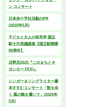
ン コンサート
日本赤十字社活動のPR
(2025年5月)
子どもと大人の初耳学 国立
駅七不思議講座【国立駅開業
99周年】
忌野忌2025『このまちとキ
ヨシロー FES!』
シンガー＆ソングライター藤
本すすむコンサート「歌を歩
く 風の靴を履いて」(2025年
5月)