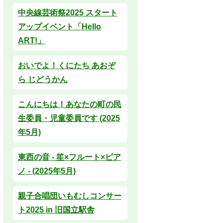
中央線芸術祭2025 スタート
アップイベント「Hello
ART!」
おいでよ！くにたち あおぞ
ら じどうかん
こんにちは！あなたの町の民
生委員・児童委員です (2025
年5月)
東西の音 - 笙×フルート×ピア
ノ - (2025年5月)
親子合唱団いもむしコンサー
ト2025 in 旧国立駅舎