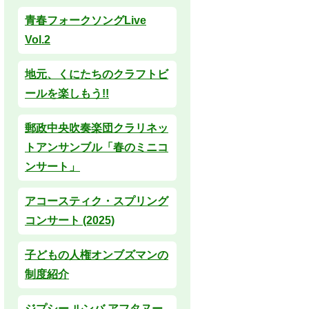
青春フォークソングLive
Vol.2
地元、くにたちのクラフトビ
ールを楽しもう!!
郵政中央吹奏楽団クラリネッ
トアンサンブル「春のミニコ
ンサート」
アコースティク・スプリング
コンサート (2025)
子どもの人権オンブズマンの
制度紹介
ジプシー ルンバ アフタヌー