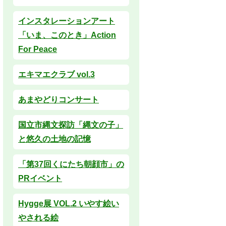
インスタレーションアート
「いま、このとき」Action
For Peace
エキマエクラブ vol.3
あまやどりコンサート
国立市縄文探訪「縄文の子」
と悠久の土地の記憶
「第37回くにたち朝顔市」の
PRイベント
Hygge展 VOL.2 いやす絵い
やされる絵