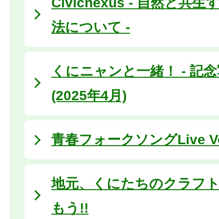
Civicnexus - 自然と
法について -
くにニャンと一緒！ - 記念
(2025年4月)
青春フォークソングLive Vo
地元、くにたちのクラフ
もう!!