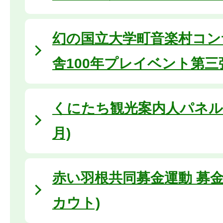
幻の国立大学町音楽村コンサ
舎100年プレイベント第三
くにたち観光案内人パネル展 
月)
赤い羽根共同募金運動 募金
カウト)