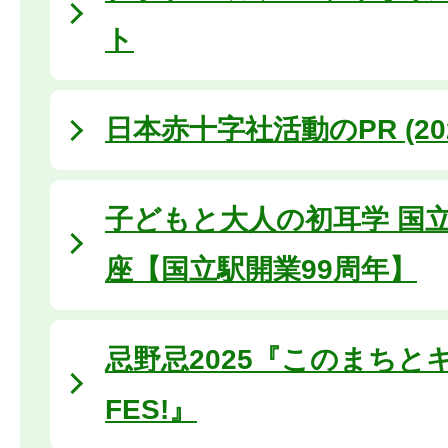
ト
日本赤十字社活動のPR (20
子どもと大人の初耳学 国
座【国立駅開業99周年】
忌野忌2025『このまちと
FES!』