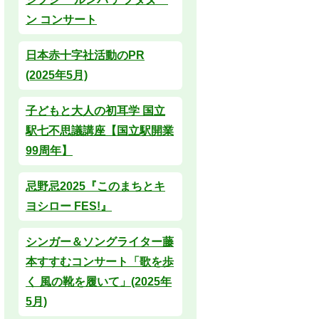
ン コンサート
日本赤十字社活動のPR
(2025年5月)
子どもと大人の初耳学 国立
駅七不思議講座【国立駅開業
99周年】
忌野忌2025『このまちとキ
ヨシロー FES!』
シンガー＆ソングライター藤
本すすむコンサート「歌を歩
く 風の靴を履いて」(2025年
5月)