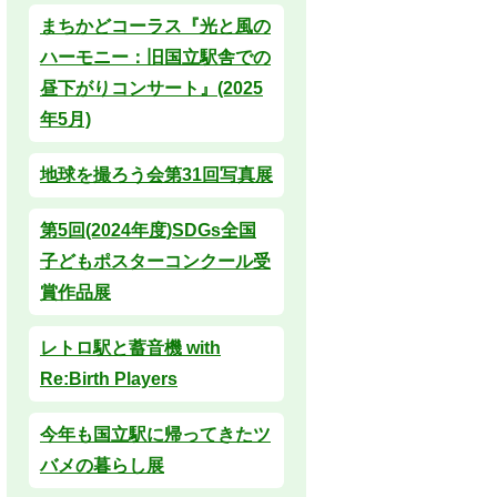
まちかどコーラス『光と風の
ハーモニー：旧国立駅舎での
昼下がりコンサート』(2025
年5月)
地球を撮ろう会第31回写真展
第5回(2024年度)SDGs全国
子どもポスターコンクール受
賞作品展
レトロ駅と蓄音機 with
Re:Birth Players
今年も国立駅に帰ってきたツ
バメの暮らし展