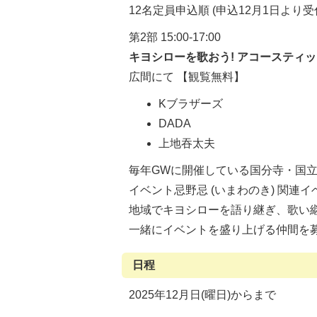
12名定員申込順 (申込12月1日より受
第2部 15:00-17:00
キヨシローを歌おう! アコースティ
広間にて 【観覧無料】
Kブラザーズ
DADA
上地吞太夫
毎年GWに開催している国分寺・国立ゆか
イベント忌野忌 (いまわのき) 関連
地域でキヨシローを語り継ぎ、歌い
一緒にイベントを盛り上げる仲間を募
日程
2025年12月日(曜日)からまで