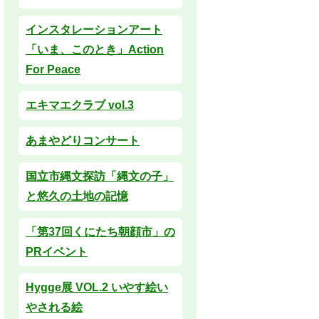
インスタレーションアート
「いま、このとき」Action
For Peace
エキマエクラブ vol.3
あまやどりコンサート
国立市縄文探訪「縄文の子」
と悠久の土地の記憶
「第37回くにたち朝顔市」の
PRイベント
Hygge展 VOL.2 いやす絵い
やされる絵