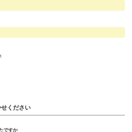
m
かせください
たですか