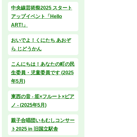
中央線芸術祭2025 スタート
アップイベント「Hello
ART!」
おいでよ！くにたち あおぞ
ら じどうかん
こんにちは！あなたの町の民
生委員・児童委員です (2025
年5月)
東西の音 - 笙×フルート×ピア
ノ - (2025年5月)
親子合唱団いもむしコンサー
ト2025 in 旧国立駅舎