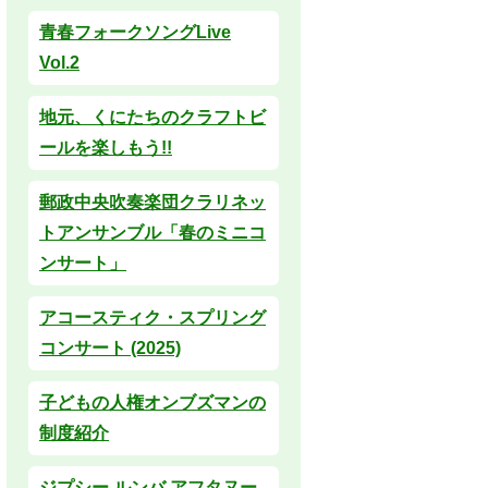
青春フォークソングLive
Vol.2
地元、くにたちのクラフトビ
ールを楽しもう!!
郵政中央吹奏楽団クラリネッ
トアンサンブル「春のミニコ
ンサート」
アコースティク・スプリング
コンサート (2025)
子どもの人権オンブズマンの
制度紹介
ジプシー ルンバ アフタヌー