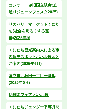
コンサート＠旧国立駅舎(旭
通りジューンフェスタ2025)
リカバリーマーケットくにた
ち(社会を明るくする運
動)2025年度
くにたち観光案内人による市
内観光スポットパネル展示と
ご案内(2025年6月)
国立市北秋田一丁目一番地
(2025年6月)
幼稚園フェア パネル展
くにたちジェンダー平等月間