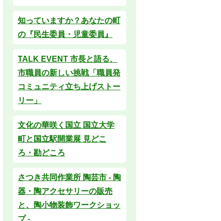
知っていますか？あなたの町
の『民生委員・児童委員』
TALK EVENT 市長と語る、
市職員の新しい挑戦「職員発
コミュニティ立ち上げストー
リー」
文化の華咲く国立 国立大学
町と国立駅開業展 見どこ
ろ・勘どころ
さつき共同作業所 陶芸市 - 陶
器・陶アクセサリーの販売
と、陶小物装飾ワークショッ
プ -