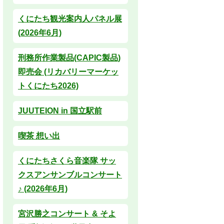
くにたち観光案内人パネル展
(2026年6月)
刑務所作業製品(CAPIC製品)
即売会 (リカバリーマーケッ
トくにたち2026)
JUUTEION in 国立駅前
喫茶 想い出
くにたちさくら音楽隊 サッ
クスアンサンブルコンサート
♪ (2026年6月)
宮沢勝之コンサート & そよ