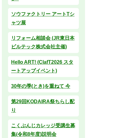
ソウファクトリー アートTシ
ャツ展
リフォーム相談会 (JR東日本
ビルテック株式会社主催)
Hello ART! (ClafT2026 スタ
ートアップイベント)
30年の季(とき)を重ねて 今
第29回KODAIRA祭ちらし配
り
こくぶんじカレッジ受講生募
集(令和8年度)説明会