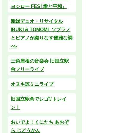
ヨシロー FES! 愛と平和』
新緑デュオ・リサイタル
IBUKI & TOMOMI -ソプラノ
とピアノが織りなす優雅な調
べ-
三角屋根の音楽会 旧国立駅
舎フリーライブ
オヌキ諒ミニライブ
旧国立駅舎でレゴ®トレイ
ン！
おいでよ！くにたち あおぞ
ら じどうかん