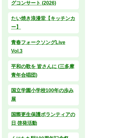
グコンサート (2026)
たい焼き浪漫堂【キッチンカ
ー】
青春フォークソングLive
Vol.3
平和の歌を 皆さんに (三多摩
青年合唱団)
国立学園小学校100年の歩み
展
国際更生保護ボランティアの
日 啓発活動