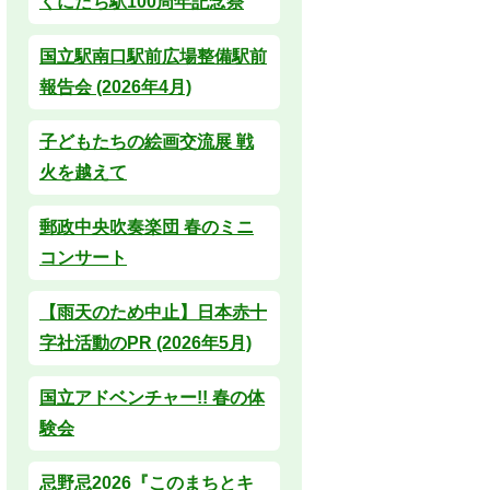
くにたち駅100周年記念祭
国立駅南口駅前広場整備駅前
報告会 (2026年4月)
子どもたちの絵画交流展 戦
火を越えて
郵政中央吹奏楽団 春のミニ
コンサート
【雨天のため中止】日本赤十
字社活動のPR (2026年5月)
国立アドベンチャー!! 春の体
験会
忌野忌2026『このまちとキ