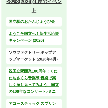
令和8(2026)年度のイベン
ト
国立駅のおたんじょうび会
ようこそ国立へ！新生活応援
キャンペーン (2026)
ソウファクトリー ポップア
ップマーケット (2026年4月)
祝国立駅開業100周年！くに
たちさくら音楽隊 音楽で楽
しく振り返ってみよう、国立
の100年なコンサート♪ミニ
アコースティック スプリン